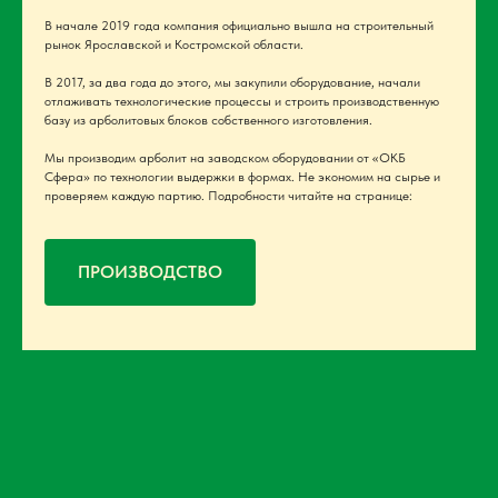
В начале 2019 года компания официально вышла на строительный
рынок Ярославской и Костромской области.
В 2017, за два года до этого, мы закупили оборудование, начали
отлаживать технологические процессы и строить производственную
базу из арболитовых блоков собственного изготовления.
Мы производим арболит на заводском оборудовании от «ОКБ
Сфера» по технологии выдержки в формах. Не экономим на сырье и
проверяем каждую партию. Подробности читайте на странице:
ПРОИЗВОДСТВО